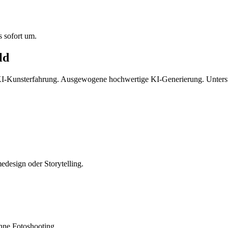
s sofort um.
ld
KI-Kunsterfahrung. Ausgewogene hochwertige KI-Generierung. Unterst
edesign oder Storytelling.
hne Fotoshooting.