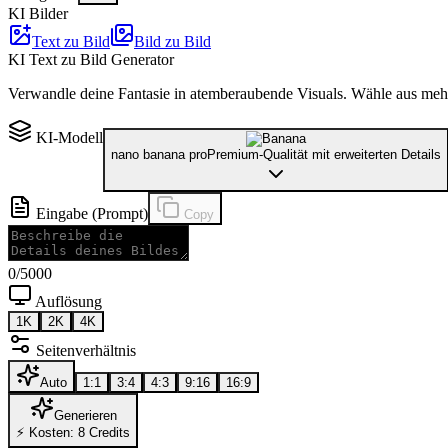
KI Bilder
Text zu Bild
Bild zu Bild
KI Text zu Bild Generator
Verwandle deine Fantasie in atemberaubende Visuals. Wähle aus meh
KI-Modell
nano banana pro
Premium-Qualität mit erweiterten Details
Eingabe (Prompt)
Copy
0
/5000
Auflösung
1K
2K
4K
Seitenverhältnis
Auto
1:1
3:4
4:3
9:16
16:9
Generieren
⚡
Kosten: 8 Credits