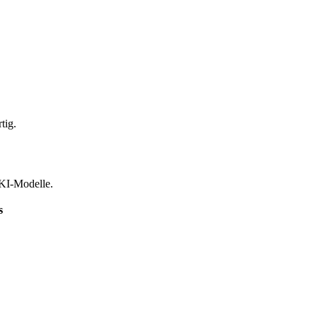
tig.
 KI-Modelle.
s