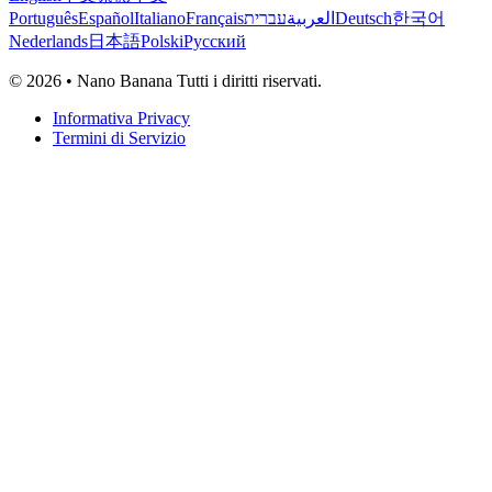
Português
Español
Italiano
Français
עברית
العربية
Deutsch
한국어
Nederlands
日本語
Polski
Русский
© 2026 • Nano Banana Tutti i diritti riservati.
Informativa Privacy
Termini di Servizio