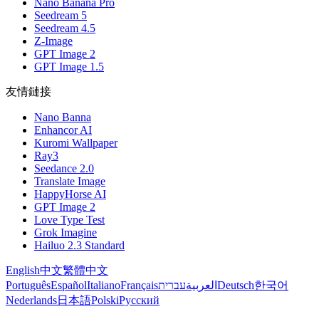
Nano Banana Pro
Seedream 5
Seedream 4.5
Z-Image
GPT Image 2
GPT Image 1.5
友情鏈接
Nano Banna
Enhancor AI
Kuromi Wallpaper
Ray3
Seedance 2.0
Translate Image
HappyHorse AI
GPT Image 2
Love Type Test
Grok Imagine
Hailuo 2.3 Standard
English
中文
繁體中文
Português
Español
Italiano
Français
עברית
العربية
Deutsch
한국어
Nederlands
日本語
Polski
Русский