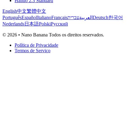
Hailuo 2.3 Standard
English
中文
繁體中文
Português
Español
Italiano
Français
עברית
العربية
Deutsch
한국어
Nederlands
日本語
Polski
Русский
© 2026 • Nano Banana Todos os direitos reservados.
Política de Privacidade
Termos de Serviço