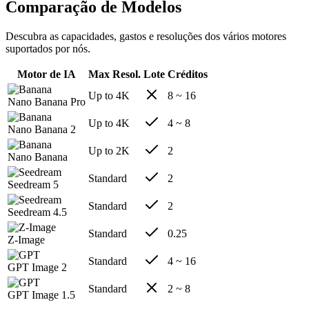
Comparação de Modelos
Descubra as capacidades, gastos e resoluções dos vários motores
suportados por nós.
Motor de IA
Max Resol.
Lote
Créditos
Up to 4K
8 ~ 16
Nano Banana Pro
Up to 4K
4 ~ 8
Nano Banana 2
Up to 2K
2
Nano Banana
Standard
2
Seedream 5
Standard
2
Seedream 4.5
Standard
0.25
Z-Image
Standard
4 ~ 16
GPT Image 2
Standard
2 ~ 8
GPT Image 1.5