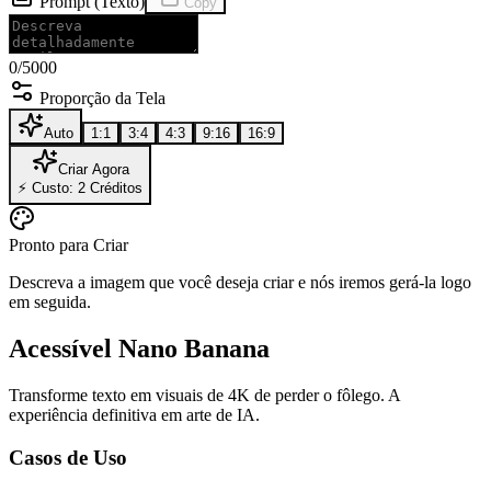
Prompt (Texto)
Copy
0
/5000
Proporção da Tela
Auto
1:1
3:4
4:3
9:16
16:9
Criar Agora
⚡
Custo: 2 Créditos
Pronto para Criar
Descreva a imagem que você deseja criar e nós iremos gerá-la logo
em seguida.
Acessível Nano Banana
Transforme texto em visuais de 4K de perder o fôlego. A
experiência definitiva em arte de IA.
Casos de Uso