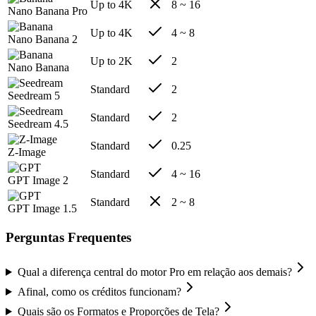
Up to 4K
8 ~ 16
Nano Banana Pro
Up to 4K
4 ~ 8
Nano Banana 2
Up to 2K
2
Nano Banana
Standard
2
Seedream 5
Standard
2
Seedream 4.5
Standard
0.25
Z-Image
Standard
4 ~ 16
GPT Image 2
Standard
2 ~ 8
GPT Image 1.5
Perguntas Frequentes
Qual a diferença central do motor Pro em relação aos demais?
Afinal, como os créditos funcionam?
Quais são os Formatos e Proporções de Tela?