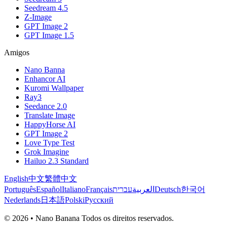
Seedream 4.5
Z-Image
GPT Image 2
GPT Image 1.5
Amigos
Nano Banna
Enhancor AI
Kuromi Wallpaper
Ray3
Seedance 2.0
Translate Image
HappyHorse AI
GPT Image 2
Love Type Test
Grok Imagine
Hailuo 2.3 Standard
English
中文
繁體中文
Português
Español
Italiano
Français
עברית
العربية
Deutsch
한국어
Nederlands
日本語
Polski
Русский
© 2026 • Nano Banana Todos os direitos reservados.